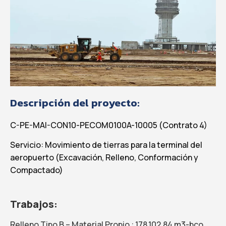
Descripción del proyecto:
C-PE-MAI-CON10-PECOM0100A-10005 (Contrato 4)
Servicio: M
ovimiento de tierras para la terminal del
aeropuerto (
Excavación
, Relleno
,
Conformación y
C
ompactado)
Trabajos:
Relleno Tipo B – Material
Propio :
178,102.84 m3-bco