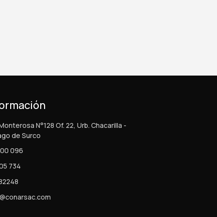
formación
Monterosa N°128 Of. 22, Urb. Chacarilla -
ago de Surco
000 096
05 734
82248
r@conarsac.com